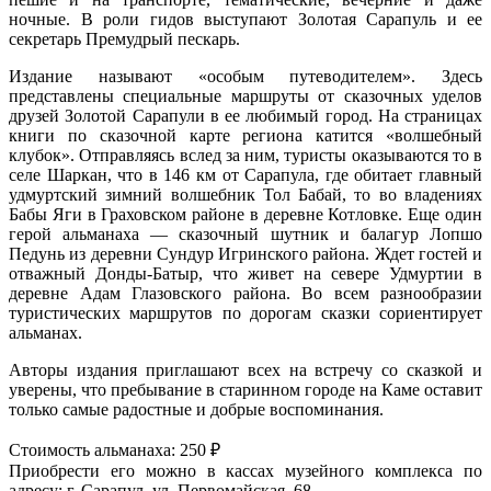
ночные. В роли гидов выступают Золотая Сарапуль и ее
секретарь Премудрый пескарь.
Издание называют «особым путеводителем». Здесь
представлены специальные маршруты от сказочных уделов
друзей Золотой Сарапули в ее любимый город. На страницах
книги по сказочной карте региона катится «волшебный
клубок». Отправляясь вслед за ним, туристы оказываются то в
селе Шаркан, что в 146 км от Сарапула, где обитает главный
удмуртский зимний волшебник Тол Бабай, то во владениях
Бабы Яги в Граховском районе в деревне Котловке. Еще один
герой альманаха — сказочный шутник и балагур Лопшо
Педунь из деревни Сундур Игринского района. Ждет гостей и
отважный Донды-Батыр, что живет на севере Удмуртии в
деревне Адам Глазовского района. Во всем разнообразии
туристических маршрутов по дорогам сказки сориентирует
альманах.
Авторы издания приглашают всех на встречу со сказкой и
уверены, что пребывание в старинном городе на Каме оставит
только самые радостные и добрые воспоминания.
Стоимость альманаха: 250 ₽
Приобрести его можно в кассах музейного комплекса по
адресу: г. Сарапул, ул. Первомайская, 68.