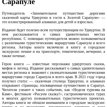
Сарапуле
Путеводитель «Занимательное путешествие дорогами
сказочной карты Удмуртии в гости к Золотой Сарапули» —
это иллюстрированный альманах для детей и взрослых.
Издание будет полезно всем путешествующим по Удмуртии. В
нем рассказывается о самых удивительных местах
республики. С помощью путеводителя можно познакомиться
с различными туристическими маршрутами Сарапула и всего
региона. Авторы книги включили в книгу и городские
экскурсии: пешие и на транспорте, тематические, вечерние, а
также ночные.
Герои книги — известные персонажи удмуртских сказок,
мифов и легенд. Издание рассказывает о самых удивительных
местах региона и знакомит с увлекательными туристическими
маршрутами города Сарапула и всего края. В 2021 году город
получил статус — сказочная столица Удмуртии, и альманах
открывают страницы, посвященные путешествию в Сарапул.
Читатели узнают о таких событиях, как «Неделя туризма на
Каме», фестивале «Рисуем сказку!», гастрономических турах
и многих других познавательных туристических проектах.
Авторы книги не обошли вниманием и городские экскурсии:
пешие и на транспорте, тематические, вечерние и даже