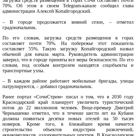
Загрузка средств размещения в горах Сочи составляет почти
70%. Об этом в своем Telegram-канале сообщил глава
администрации Алексей Копайгородский.
– В городе продолжается зимний сезон, – отметил
градоначальник.
По его словам, загрузка средств размещения в горах
составляет почти 70%. На побережье этот показатель
составляет 55%. Такую загрузку Копайгородский назвал
обычной для начала марта. Руководитель администрации
заверил, что в городе приняты все меры безопасности. По его
словам, под особым контролем находятся соцобъекты и
транспортные узлы.
– В каждом районе работают мобильные бригады, улицы
патрулируются, – добавил градоначальник.
Ранее портал «СочиСтрим» писал о том, что в 2030 году
Краснодарский край планирует увеличить туристический
поток до 22 миллионов человек. Вице-премьер Дмитрий
Чернышенко отметил, что в течение шести лет на Кубани
должны появиться десятки новых отелей на 50 тысяч
номеров. Кроме того, в ближайшее время начнется
строительство объектов индустрии развлечений,
аквакомплексов, оздоровительных центров. В Краснодарском