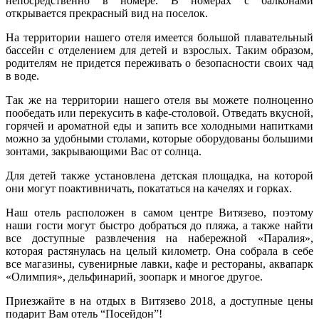
непосредственно в номере. В номерах с балконами
открывается прекрасный вид на поселок.
На территории нашего отеля имеется большой плавательный
бассейн с отделением для детей и взрослых. Таким образом,
родителям не придется переживать о безопасности своих чад
в воде.
Так же на территории нашего отеля вы можете полноценно
пообедать или перекусить в кафе-столовой. Отведать вкусной,
горячей и ароматной еды и запить все холодными напитками
можно за удобными столами, которые оборудованы большими
зонтами, закрывающими Вас от солнца.
Для детей также установлена детская площадка, на которой
они могут поактивничать, покататься на качелях и горках.
Наш отель расположен в самом центре Витязево, поэтому
наши гости могут быстро добраться до пляжа, а также найти
все доступные развлечения на набережной «Паралия»,
которая растянулась на целый километр. Она собрала в себе
все магазины, сувенирные лавки, кафе и рестораны, аквапарк
«Олимпия», дельфинарий, зоопарк и многое другое.
Приезжайте в на отдых в Витязево 2018, а доступные цены
подарит Вам отель “Посейдон”!