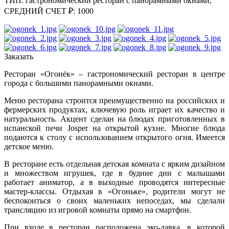
ТИП: гастрономический ресторан с панорамными окнами,
СРЕДНИЙ СЧЕТ ₽: 1000
Заказать
Ресторан «Огонёк» – гастрономический ресторан в центре
города с большими панорамными окнами.
Меню ресторана строится преимущественно на российских и
фермерских продуктах, ключевую роль играет их качество и
натуральность. Акцент сделан на блюдах приготовленных в
испанской печи Josper на открытой кухне. Многие блюда
подаются к столу с использованием открытого огня. Имеется
детское меню.
В ресторане есть отдельная детская комната с ярким дизайном
и множеством игрушек, где в будние дни с малышами
работает аниматор, а в выходные проводятся интересные
мастер-классы. Отдыхая в «Огоньке», родители могут не
беспокоиться о своих маленьких непоседах, мы сделали
трансляцию из игровой комнаты прямо на смартфон.
При входе в ресторан расположена эко-лавка, в которой