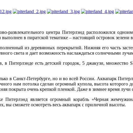
ово-развлекательного центра Питерлэнд расположился однои
н выполнен в пиратской тематике – настоящий островок зелени в
полненный из деревянных перекрытий. Нижняя его часть засте
вного света и дает возможность наслаждаться солнечными лучам
, в Питерлэнде есть детский городок, 5 джакузи, множество S
ько в Санкт-Петербурге, но и во всей России. Аквапарк Питер
ного нам потолка сделан огромный купола, высота которого дос
хняя покрыта очень крепкой пленкой. Даже в зимнее время лучи 
 Питерлэнд является огромный корабль «Черная жемчужина
х, вы сможете осмотреть весь аквапарк с приличной высоты.