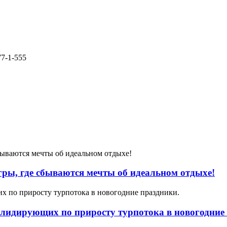
77-1-555
ры, где сбываются мечты об идеальном отдыхе!
, лидирующих по приросту турпотока в новогодние