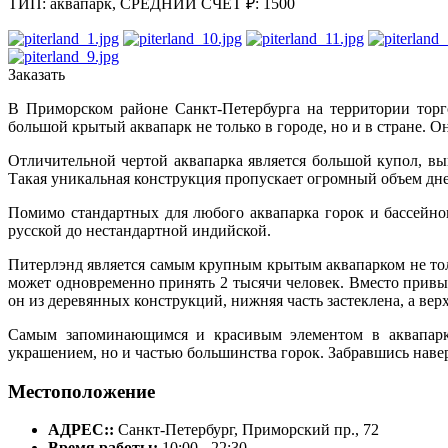
ТИП: аквапарк,
СРЕДНИЙ СЧЕТ ₽: 1500
Заказать
В Приморском районе Санкт-Петербурга на территории торг
большой крытый аквапарк не только в городе, но и в стране. О
Отличительной чертой аквапарка является большой купол, вы
Такая уникальная конструкция пропускает огромный объем дне
Помимо стандартных для любого аквапарка горок и бассейнов
русской до нестандартной индийской.
Питерлэнд является самым крупным крытым аквапарком не тол
может одновременно принять 2 тысячи человек. Вместо привыч
он из деревянных конструкций, нижняя часть застеклена, а вер
Самым запоминающимся и красивым элементом в аквапарке
украшением, но и частью большинства горок. Забравшись навер
Местоположение
АДРЕС::
Санкт-Петербург, Приморский пр., 72
Время работы:
10:00 - 22:30