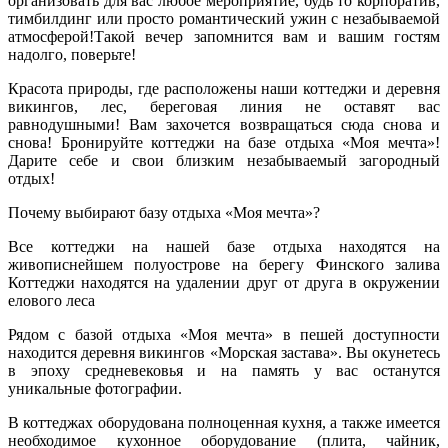
организовать для вас любое мероприятие, будь то корпоратив,
тимбилдинг или просто романтический ужин с незабываемой
атмосферой!Такой вечер запомнится вам и вашим гостям
надолго, поверьте!
Красота природы, где расположены наши коттеджи и деревня
викингов, лес, береговая линия не оставят вас
равнодушными! Вам захочется возвращаться сюда снова и
снова! Бронируйте коттеджи на базе отдыха «Моя мечта»!
Дарите себе и свои близким незабываемый загородный
отдых!
Почему выбирают базу отдыха «Моя мечта»?
Все коттеджи на нашей базе отдыха находятся на
живописнейшем полуострове на берегу Финского залива
Коттеджи находятся на удалении друг от друга в окружении
елового леса
Рядом с базой отдыха «Моя мечта» в пешей доступности
находится деревня викингов «Морская застава». Вы окунетесь
в эпоху средневековья и на память у вас останутся
уникальные фотографии.
В коттеджах оборудована полноценная кухня, а также имеется
необходимое кухонное оборудование (плита, чайник,