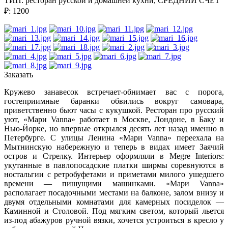
ТИП: ресторан русской и домашней кухни,
СРЕДНИЙ СЧЕТ
₽: 1200
Заказать
Кружево занавесок встречает-обнимает вас с порога,
гостеприимные баранки обвились вокруг самовара,
приветственно бьют часы с кукушкой. Ресторан про русский
уют, «Мари Vanna» работает в Москве, Лондоне, в Баку и
Нью-Йорке, но впервые открылся десять лет назад именно в
Петербурге. С улицы Ленина «Мари Vanna» переехала на
Мытнинскую набережную и теперь в видах имеет Заячий
остров и Стрелку. Интерьер оформляли в Megre Interiors:
укутанные в павлопосадские платки ширмы соревнуются в
ностальгии с ретробуфетами и приметами милого ушедшего
времени ― пишущими машинками. «Мари Vanna»
располагает посадочными местами на балконе, залом внизу и
двумя отдельными комнатами для камерных посиделок ―
Каминной и Столовой. Под мягким светом, который льется
из-под абажуров ручной вязки, хочется устроиться в кресло у