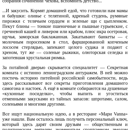
собрания сочинений Чехова, вспомнить детство...
...И закусить. Кормят домашней едой, что готовили нам мамы
и бабушки: оливье с телятиной, ядреный студень, румяные
пирожки с телячьим сердцем и зеленые щи с цыпленком.
Пекут блины ― тонкие пшеничные и пышные гурьевские, с
гречневой кашей и ливером или крабом, плюс икра осетровая,
щучья, заморская баклажанная. Закатывают банкеты ― с
молочным поросенком в стол, фаршированной копченым
лососем стерлядью, запекают целого судака и подают с
хреном, тут же ― соленые рыжики, олюторская селедка и
запотевшая хрустальная рюмка.
За потайной дверью скрывается специалитет ― Секретная
комната с истинно ленинградским антуражем. В ней можно
постичь историю питейной российской самобытности, ведь
здесь рассказывают все секреты приготовления домашнего
самогона и настоек. А ещё в комнате собираются на душевные
«кухонные посиделки», чтобы выпить и угоститься
отменными закусками из тайных запасов: шпротами, салом,
соленьями и многими другими.
Все ищут национальную идею, а в ресторане «Mари Vanna»
уже нашли. Вам осталось лишь получить персональный ключ,
который здесь дарят своим друзьям ― общественным и
политическим деятелям, знаменитым спортсменам, звездам