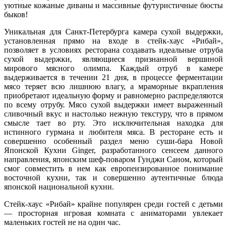
уютные кожаные диваны и массивные футуристичные бюсты
быков!
Уникальная для Санкт-Петербурга камера сухой выдержки,
установленная прямо на входе в стейк-хаус «Рибай»,
позволяет в условиях ресторана создавать идеальные отруба
сухой выдержки, являющиеся признанной вершиной
мирового мясного олимпа. Каждый отруб в камере
выдерживается в течении 21 дня, в процессе ферментации
мясо теряет всю лишнюю влагу, а мраморные вкрапления
приобретают идеальную форму и равномерно распределяются
по всему отрубу. Мясо сухой выдержки имеет выраженный
сливочный вкус и настолько нежную текстуру, что в прямом
смысле тает во рту. Это исключительная находка для
истинного гурмана и любителя мяса. В ресторане есть и
совершенно особенный раздел меню суши-бара Новой
Японской Кухни Ginger, разработанного сенсеем данного
направления, японским шеф-поваром Гунджи Саном, который
смог совместить в нем как европеизированное понимание
восточной кухни, так и совершенно аутентичные блюда
японской национальной кухни.
Стейк-хаус «Рибай» крайне популярен среди гостей с детьми
— просторная игровая комната с аниматорами увлекает
маленьких гостей не на один час.