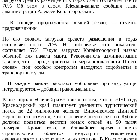
Загрузка средств размещения в горах Сочи составляет почти
70%. Об этом в своем Telegram-канале сообщил глава
администрации Алексей Копайгородский.
– В городе продолжается зимний сезон, – отметил
градоначальник.
По его словам, загрузка средств размещения в горах
составляет почти 70%. На побережье этот показатель
составляет 55%. Такую загрузку Копайгородский назвал
обычной для начала марта. Руководитель администрации
заверил, что в городе приняты все меры безопасности. По его
словам, под особым контролем находятся соцобъекты и
транспортные узлы.
– В каждом районе работают мобильные бригады, улицы
патрулируются, – добавил градоначальник.
Ранее портал «СочиСтрим» писал о том, что в 2030 году
Краснодарский край планирует увеличить туристический
поток до 22 миллионов человек. Вице-премьер Дмитрий
Чернышенко отметил, что в течение шести лет на Кубани
должны появиться десятки новых отелей на 50 тысяч
номеров. Кроме того, в ближайшее время начнется
строительство объектов индустрии развлечений,
аквакомплексов, оздоровительных центров. В Краснодарском